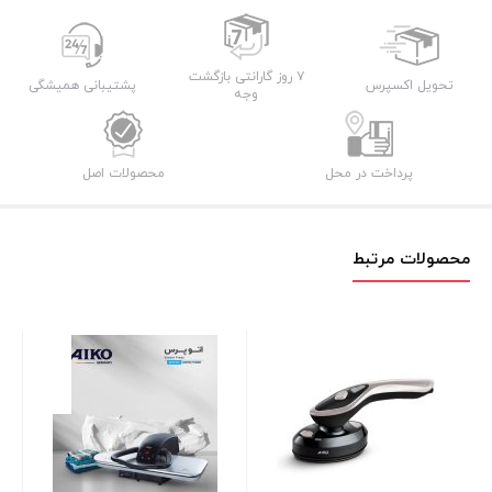
AK522GS
عدد
۷ روز گارانتی بازگشت
تحویل اکسپرس
پشتیبانی همیشگی
وجه
پرداخت در محل
محصولات اصل
محصولات مرتبط