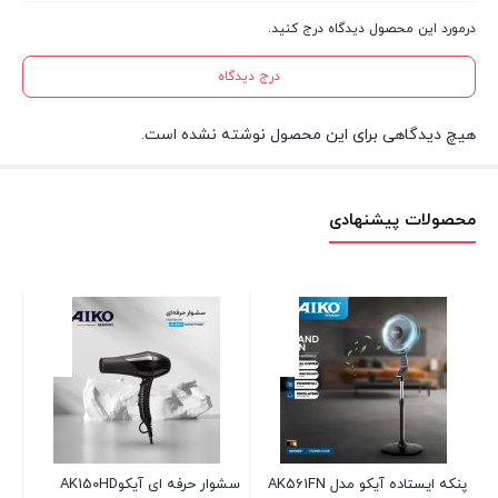
درمورد این محصول دیدگاه درج کنید.
درج دیدگاه
هیچ دیدگاهی برای این محصول نوشته نشده است.
محصولات پیشنهادی
سشوار حرفه ای آیکوAK150HD
خردکن آیکو مدل AK212CH
س