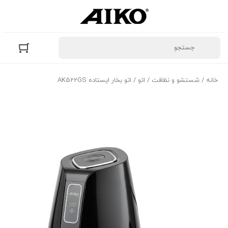
خانه
/
شستشو و نظافت
/
اتو
/ اتو بخار ایستاده AK522GS