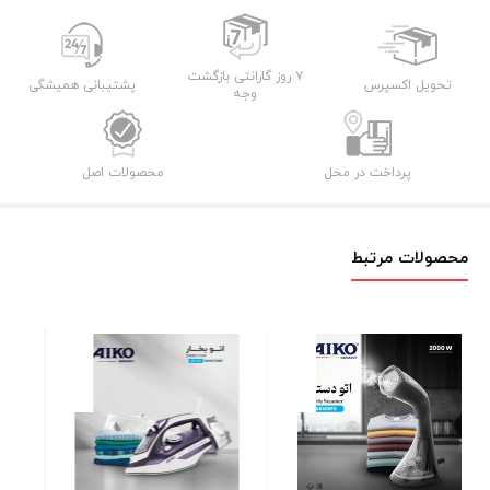
AK590GS
عدد
۷ روز گارانتی بازگشت
تحویل اکسپرس
پشتیبانی همیشگی
وجه
پرداخت در محل
محصولات اصل
محصولات مرتبط