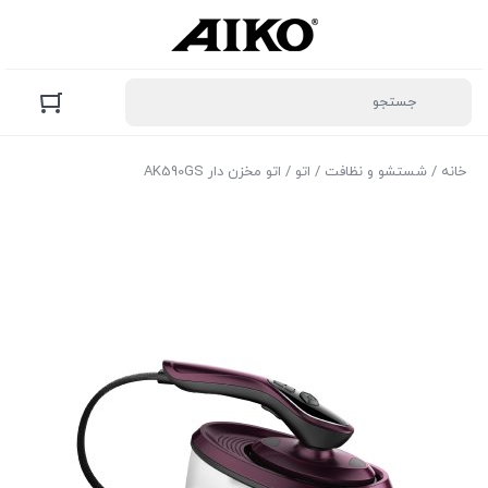
خانه
/
شستشو و نظافت
/
اتو
/ اتو مخزن دار AK590GS