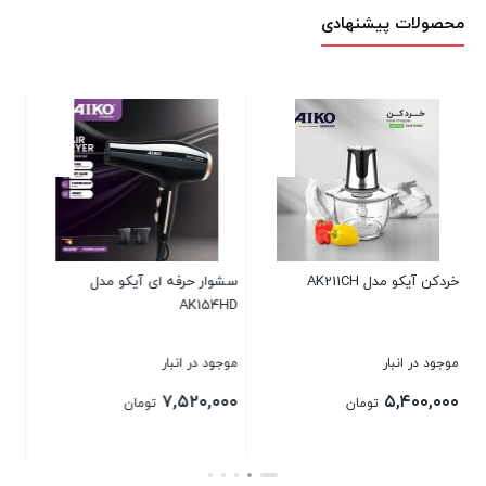
محصولات پیشنهادی
آیکو مدل
آبمیوه گیری 4 کاره آیکو مدل
ساندویچ ساز AK192SM
AK121JC
موجود در انبار
موجود در انبار
۹,۷۶۰,۰۰۰
۱۹,۸۴۰,۰۰۰
ومان
تومان
تومان
بستن
بستن