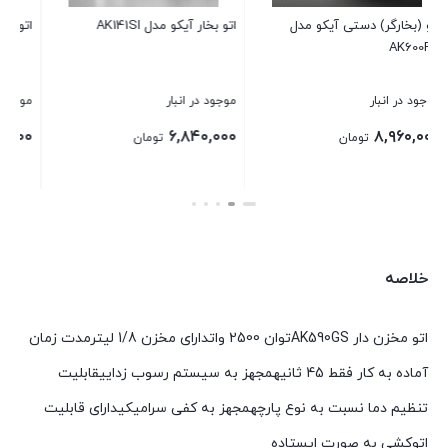
اتو بخار آیکو مدل AK144 SI
اتو پرس آیکو مدل AK510SP
موجود در انبار
موجود در انبار
۳۷,۲۰۰,۰۰۰
۲,۵۵۰,۰۰۰
تومان
تومان
بستن
بستن
خلاصه
اتو مخزن دار AK590GSتوان 2500 واتدارای مخزن 1/8 لیترمدت زمان
آماده به کار فقط 45 ثانیهمجهز به سیستم رسوب زداییقابلیت
تنظیم دما نسبت به نوع پارچهمجهز به کفی سرامیکیدارای قابلیت
اتوکشی به صورت ایستاده