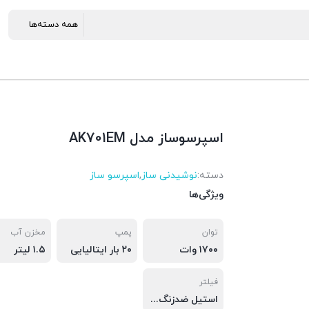
اسپرسوساز مدل AK701EM
دسته:
نوشیدنی ساز
,
اسپرسو ساز
ویژگی‌ها
توان
پمپ
مخزن آب
۱۷۰۰ وات
۲۰ بار ایتالیایی
۱.۵ لیتر
فیلتر
استیل ضدزنگ دوگانه، تک و دابل