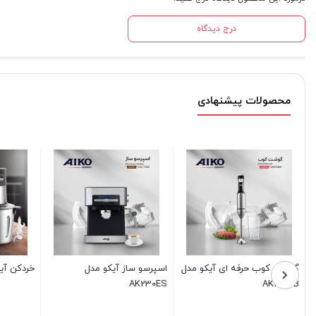
درج دیدگاه
محصولات پیشنهادی
خردکن آیکو مدل AK655CH
زودپز آیکو مدل AK482PC
میو خ