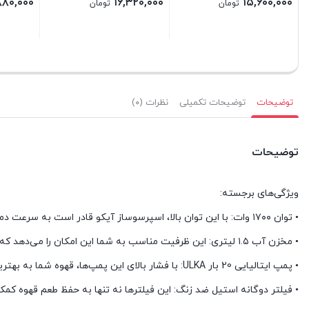
,۰۰۰
۳۰۴,۰۰۰,۰۰۰
۲۰,۸۸۰,۰۰۰
تومان
تومان
بستن
بستن
بستن
توضیحات
توضیحات تکمیلی
نظرات (۰)
توضیحات
ویژگی‌های برجسته:
• توان ۱۷۰۰ وات: با این توان بالا، اسپرسوساز آیکو قادر است به سرعت دما را افزایش دهد و قهوه‌ای با کیفیت عالی تهیه کند.
• مخزن آب ۱.۵ لیتری: این ظرفیت مناسب به شما این امکان را می‌دهد که چندین فنجان قهوه را بدون نیاز به پر کردن مکرر مخزن تهیه کنید.
• پمپ ایتالیایی 20 بار ULKA: با فشار بالای این پمپ‌ها، قهوه شما به بهترین نحو استخراج می‌شود و کرما (کف قهوه) بی‌نظیری را برایتان به ارمغان می‌آورد.
• فیلتر دوگانه استیل ضد زنگ: این فیلترها نه تنها به حفظ طعم قهوه کمک م