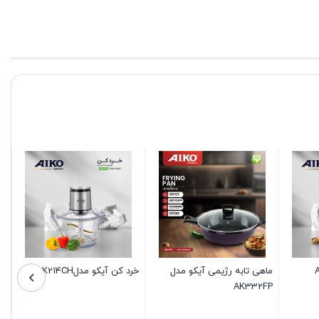
اسپرسوساز AK238EM
سرخ کن آیکو مدل AK624FR