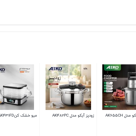
شک کنAK431FD
ماهی تابه رژیمی آیکو مدل
خرد کن آیکو مدلAK214CH
AK332FP