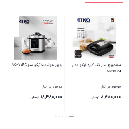
 تک کاره آیکو مدل
پلوپز هوشمندآیکو مدلAK270RC
اسپرسوساز AK239ES
ر
موجود در انبار
موجود در انبار
۲۹,۶۰۰,۰۰۰
۱۸,۴۸۰,۰۰۰
۸
تومان
تومان
تومان
بستن
بستن