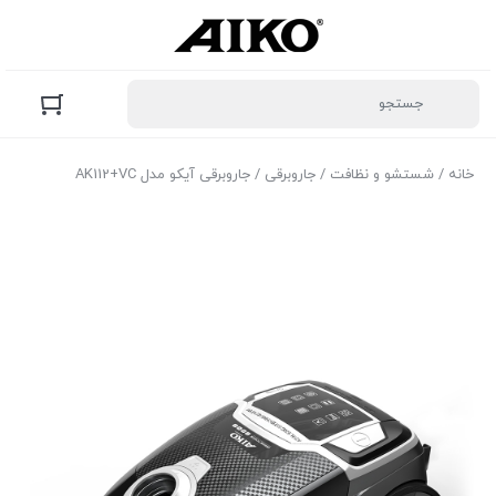
خانه
/
شستشو و نظافت
/
جاروبرقی
/ جاروبرقی آیکو مدل AK112+VC