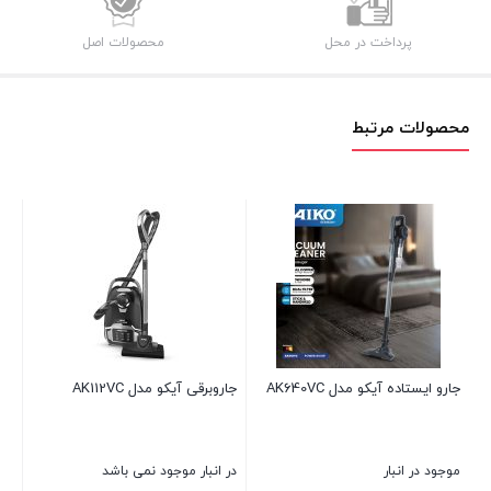
پرداخت در محل
محصولات اصل
محصولات مرتبط
 آیکو مدل AK640VC
جاروبرقی آیکو مدل AK112VC
جارو ایستاده آیکو مدل
نبار
در انبار موجود نمی باشد
موجود در انبار