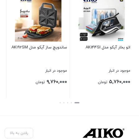
ار آیکو مدل AK144SI
ساندویچ ساز آیکو مدل AK192SM
گوشت کوب ت
AK283HB
 در انبار
موجود در انبار
موجود در انبا
۹,۹۲۰,۰۰۰
۹,۷۶۰,۰۰۰
۵,۷۶۰,
تومان
تومان
بستن
بستن
رفتن به بالا