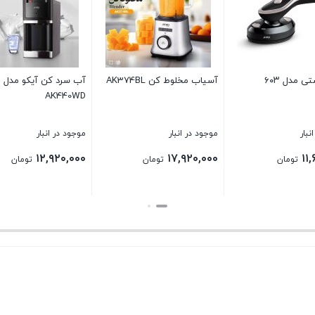
ط کن AK374BL
آب سرد کن آیکو مدل
آب مرکبات گیر صنعتی
AK440WD
مدلAK352CJ
انبار
موجود در انبار
موجود در انبار
۸,۴۰۰,۰۰۰
۱۲,۹۲۰,۰۰۰
۱۷,۹
تومان
تومان
تومان
بستن
بستن