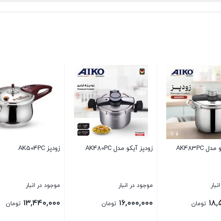
AK4
زودپز AK504PC
زودپز آیکو مدل AK481PC
موجود در انبار
موجود در انبار
۱۶,۳۲۰,۰۰۰
۱۳,۴۴۰,۰۰۰
تومان
تومان
تومان