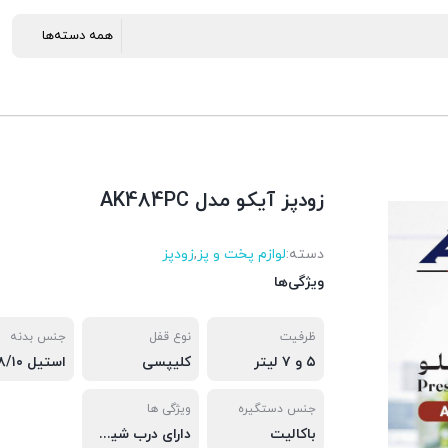
زودپز آیکو مدل AK484PC
دسته:
لوازم پخت و پز
,
زودپز
ویژگی‌ها
ظرفیت
نوع قفل
جنس بدنه
۵ و ۷ لیتر
کلیپسی
استیل ۱۸/۱۰
جنس دستگیره
ویژگی ها
باکالیت
دارای درب شیشه ای و بخارپز