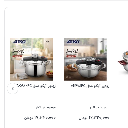
زودپز آیکو مدل AK482PC
پلوپز هوشمند آیکو مدل
زودپز AK505PC
AK278RC
موجود در انبار
موجود در انبار
موجود 
۰,۰۰۰
۱۹,۶۸۰,۰۰۰
۱۷,۴۴۰,۰۰۰
تومان
تومان