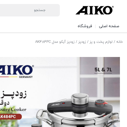
صفحه اصلی
فروشگاه
خانه
/
لوازم پخت و پز
/
زودپز
/ زودپز آیکو مدل AK484PC