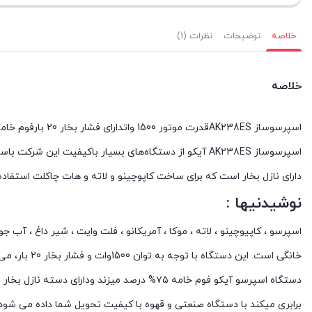
خلاصه
توضیحات
نظرات (۱)
خلاصه
اسپرسوساز AK238ESقدرت موتور 1500 واتدارای فشار بخار 20 بارفوم خامه ای تا 75%دارای پمپ ایتالیایی باکیفیتقابلیت کف دار کردن شیر به صورت حرفه ایدارای فیلتر دوگانه از جنس استیل ضد زنگظرفیت مخزن 1/8 لیتر
اسپرسوساز AK238ES آیکو از دستگاه‌های بسیار باکیفیت ا
دارای نازل بخار است که برای ساخت کاپوچینو و لاته و هات چاکلت استفاد
نوشیدنیها :
دستگاه اسپرسو آیکو فوم خامه ۷۵% درصد میزن
برابری میکند با دستگاه صنعتی و قهوه با کیفیت تحویل شما داده می ش