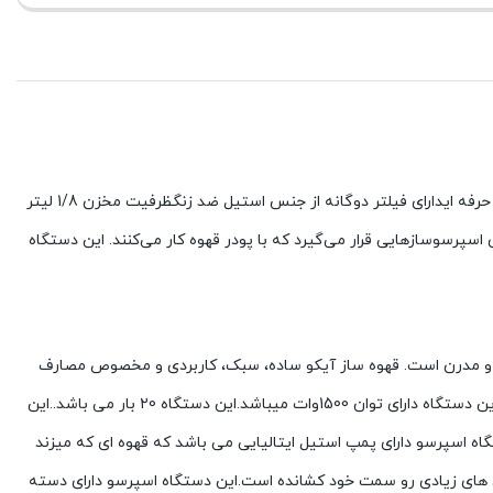
رده‌ی اسپرسوسازهایی قرار می‌گیرد که با پودر قهوه کار می‌کنند. این دستگاه
.اسپرسوساز AK238ES آیکو دستگاهی چند کاره با امکانات حرفه ای و مدرن است. قهوه ساز آیکو ساده، سبک، کاربردی و مخصوص مصارف
خانگی است. این دستگاه با توجه به توان 1500وات و فشار بخار 20 بار، می تواند اسپرسو را در سریعترین زمان و بهترین کیفیت برای شما آماده نماید.این دستگاه دارای توان 1500وات میباشد.این دستگاه ۲0 بار می باشد..این
یم.این دستگاه اسپرسو دارای پمپ استیل ایتالیایی می باشد که قهوه ای که میزند
ی های زیادی رو سمت خود کشانده است.این دستگاه اسپرسو دارای دسته