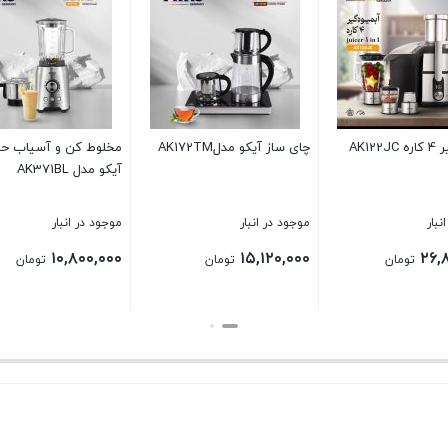
لوط کن و آسیاب حرفه ای
گوشت کوب حرفه ای آیکو مدل
خردکن آیکو مدل 650CH
و مدل AK371BL
AK281HB
جود در انبار
موجود در انبار
موجود در انبار
۸,۶۴۰,۰۰۰
۷,۰۸۰,۰۰۰
۱۰,۸۰۰,۰
تومان
تومان
تو
تن
بستن
بستن