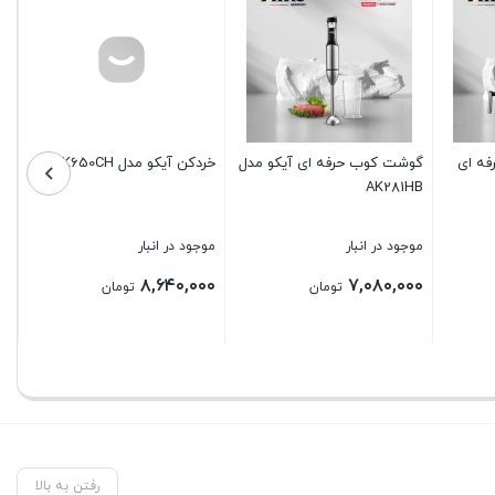
AK
آبسرد کن ایستاده آیکو مدل
جاروبرقی آیکو مدل AK111VC
AK452WD
موجود در انبار
موجود در انبار
۲۶,۷۲۰,۰۰۰
۴۱,۶۰۰,۰۰۰
مان
تومان
تومان
بستن
بستن
رفتن به بالا