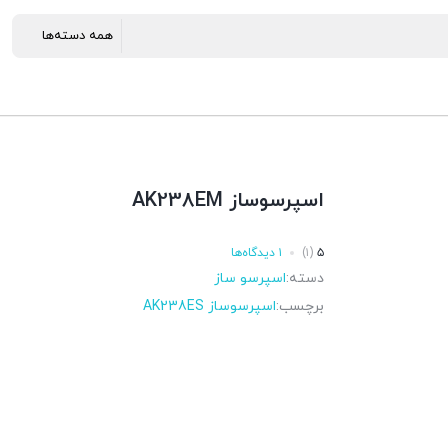
اسپرسوساز AK238EM
۵
(۱)
۱ دیدگاه‌ها
دسته:
اسپرسو ساز
برچسب:
اسپرسوساز AK238ES