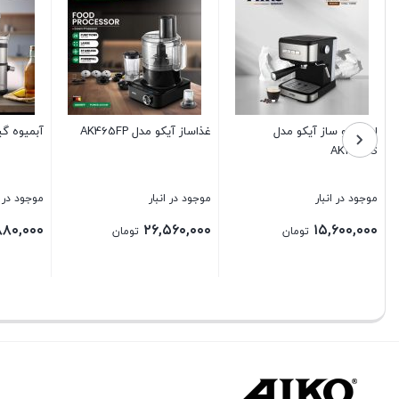
آبمیوه گیر 4 کاره AK122JC
چای ساز آیکو مدلAK172TM
مخ
آیک
موجود در انبار
موجود در انبار
مو
۰۰
۱۵,۱۲۰,۰۰۰
۲۶,۸۸۰,۰۰۰
تومان
تومان
بستن
بستن
بس