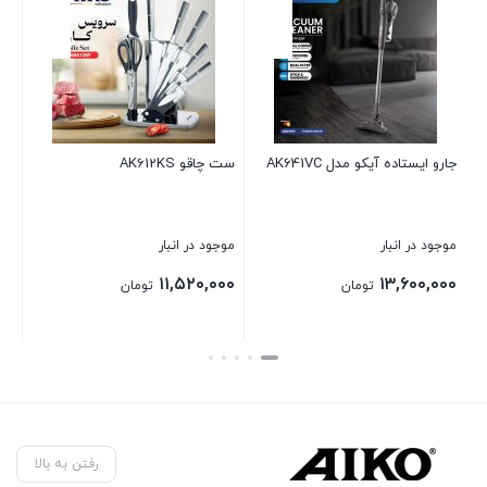
 آیکو مدل AK641VC
ست چاقو AK612KS
آب سردکن ایستا
AK451WD
نبار
موجود در انبار
موجود در انبار
۴۱,۶۰۰,۰۰۰
۱۱,۵۲۰,۰۰۰
۱۳,
تومان
تومان
تو
بستن
بستن
رفتن به بالا