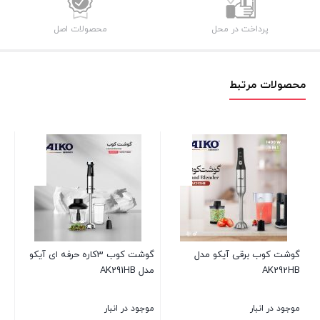
عدد
پرداخت در محل
محصولات اصل
محصولات مرتبط
گوشت کوب برقی آیکو مدل
گوشت کوب 3کاره حرفه ای آیکو
گوش
AK292HB
مدل AK291HB
مدلK282HB
موجود در انبار
موجود در انبار
موجو