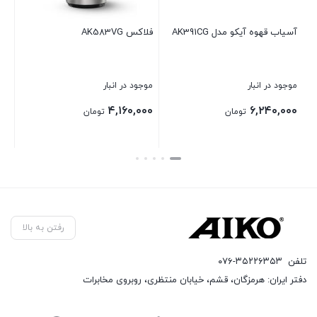
آسیاب قهوه آیکو مدل AK391CG
فلاکس AK583VG
چای 
موجود در انبار
موجود در انبار
موجو
۰۰۰
۴,۱۶۰,۰۰۰
۶,۲۴۰,۰۰۰
تومان
تومان
بستن
بستن
بست
رفتن به بالا
تلفن
۰۷۶-۳۵۲۲۶۳۵۳
دفتر ایران: هرمزگان، قشم، خیابان منتظری، روبروی مخابرات