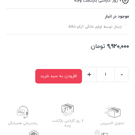
۷ روز گارانتی بازگشت وجه
موجود در انبار
ارسال توسط لوازم خانگی آیکو Aiko
۹,۹۲۰,۰۰۰
تومان
+
-
افزودن به سبد خرید
گوشت
کوب
تک
کاره
آیکو
مدل
۷ روز گارانتی بازگشت
تحویل اکسپرس
پشتیبانی همیشگی
وجه
AK283HB