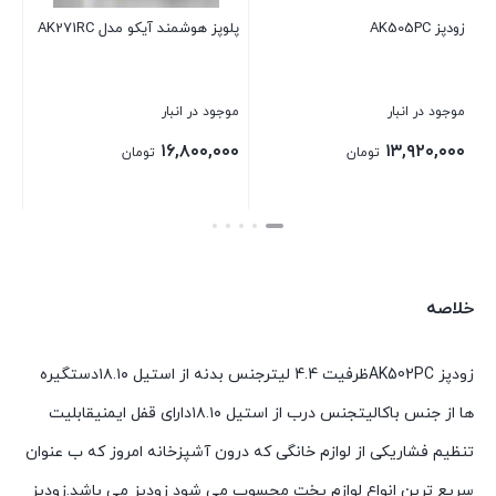
پلوپز هوشمند آیکو مدل AK271RC
زود پز 5 لیتری آیکو AK480PC
زود
موجود در انبار
موجود در انبار
م
۰
۱۱,۰۰۰,۰۰۰
۱۶,۸۰۰,۰۰۰
تومان
تومان
بستن
بستن
بس
خلاصه
زودپز AK502PCظرفیت 4.4 لیترجنس بدنه از استیل ۱۸.۱۰دستگیره
ها از جنس باکالیتجنس درب از استیل ۱۸.۱۰دارای قفل ایمنیقابلیت
تنظیم فشاریکی از لوازم خانگی که درون آشپزخانه امروز که ب عنوان
سریع ترین انواع لوازم پخت محسوب می شود زودپز می باشد.زودپز