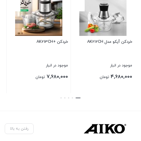
خردکن +AK213CH
غذا ساز آیکو مدلAK460FP
موجود در انبار
موجود در انبار
۱۱,۲۲۰,۰۰۰
۷,۶۸۰,۰۰۰
تومان
تومان
بستن
بستن
رفتن به بالا