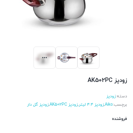
زودپز AK502PC
دسته:
زودپز
برچسب:
Aiko
,
زودپز ۴.۴ لیتر
,
زودپز AK502PC
,
زودپز گل دار
فروشنده