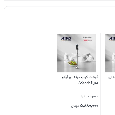
 حرفه ای
گوشت کوب حرفه ای آیکو
مدلAK282HB
موجود در انبار
۵,۸۸۰,۰۰۰
تومان