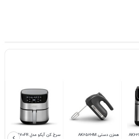
سرخ کن آیکو مدل AK470FR
جارو شارژی آیکو مدل
زودپز AK501PC