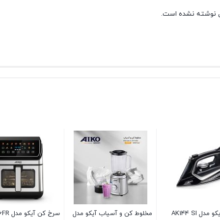
 نوشته نشده است.
سرخ کن آیکو مدل AK626FR
همزن دستی AK252HM