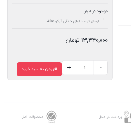
موجود در انبار
ارسال توسط لوازم خانگی آیکو Aiko
۱۳,۴۴۰,۰۰۰
تومان
+
-
افزودن به سبد خرید
گوشت
کوب
برقی
آیکو
مدل
AK292HB
پرداخت در محل
محصولات اصل
عدد