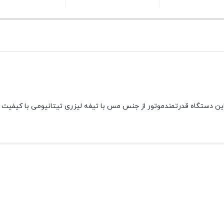
بستن
بستن
یکو مدل AK291HB دارای قدرت 1500 وات می باشد.این دستگاه قدرتمندموتور از جنس مس با تیغه لیزر