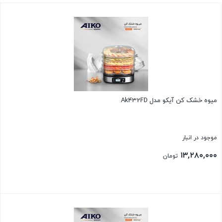
میوه خشک کن آیکو مدل Ak432FD
موجود در انبار
۱۳,۲۸۰,۰۰۰
تومان
بستن