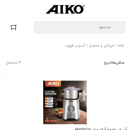
خانه
/
خردکن و غذاساز
/ آسیاب قهوه
صافی‌ها
تاریخ
۳ محصول
آسیاب قهوه آیکو مدل AK397CG