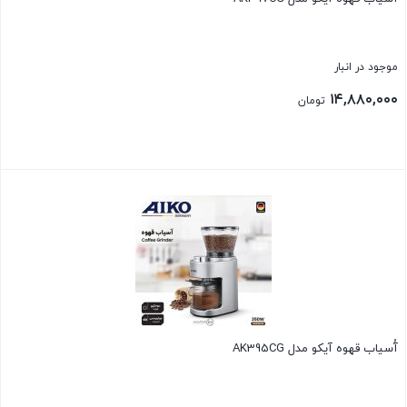
موجود در انبار
۱۴,۸۸۰,۰۰۰
تومان
بستن
آُسیاب قهوه آیکو مدل AK395CG