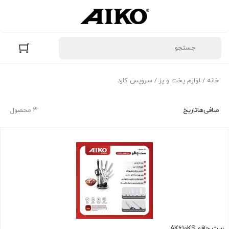
خانه
/
لوازم پخت و پز
/ سرویس کارد
صافی‌ها
تاریخ
۳ محصول
ست چاقو AK610KS