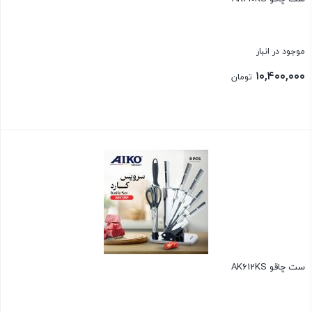
موجود در انبار
۱۰,۴۰۰,۰۰۰
تومان
بستن
ست چاقو AK612KS