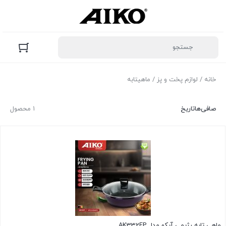
خانه
/
لوازم پخت و پز
/ ماهیتابه
صافی‌ها
تاریخ
۱ محصول
ماهی تابه رژیمی آیکو مدل AK332FP